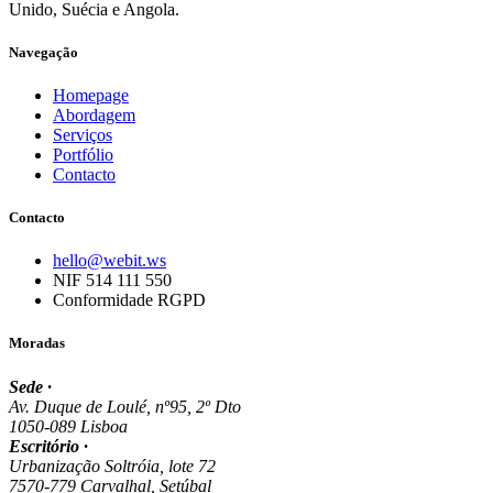
Unido, Suécia e Angola.
Navegação
Homepage
Abordagem
Serviços
Portfólio
Contacto
Contacto
hello@webit.ws
NIF 514 111 550
Conformidade RGPD
Moradas
Sede ·
Av. Duque de Loulé, nº95, 2º Dto
1050-089 Lisboa
Escritório ·
Urbanização Soltróia, lote 72
7570-779 Carvalhal, Setúbal