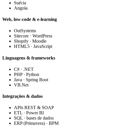
Suécia
Angola
Web, low-code & e-learning
OutSystems
Sitecore · WordPress
Shopify · Moodle
HTML5 · JavaScript
Linguagens & frameworks
C# · .NET
PHP · Python
Java · Spring Boot
VB.Net
Integrações & dados
APIs REST & SOAP
ETL · Power BI
SQL · bases de dados
ERP (Primavera) · BPM