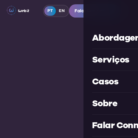
PT
EN
Falar Connosco
Abordage
Serviços
Casos
Sobre
Falar Con